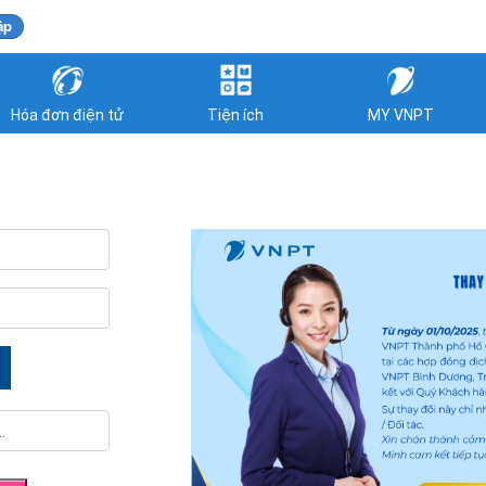
ập
Hóa đơn điện tử
Tiện ích
MY VNPT