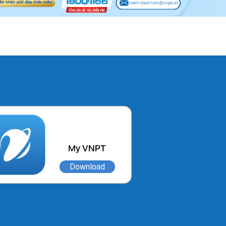
My VNPT
Download